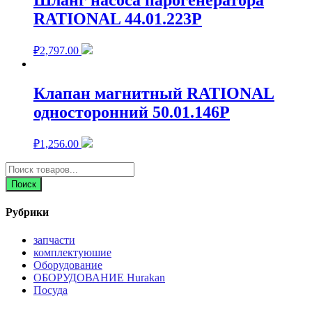
Шланг насоса парогенератора
RATIONAL 44.01.223P
₽
2,797.00
Клапан магнитный RATIONAL
односторонний 50.01.146P
₽
1,256.00
Поиск
товаров
Поиск
Рубрики
запчасти
комплектуюшие
Оборудование
ОБОРУДОВАНИЕ Hurakan
Посуда